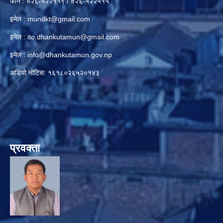
फोन : ०२६-५२२११९ / ०२६-५२२५१५
इमेल :
mundkt@gmail.com
इमेल :
ito.dhankutamun@gmail.com
इमेल :
info@dhankutamun.gov.np
अडियो नोटिस: १६१८०२६५२०१४३
प्रवक्ता