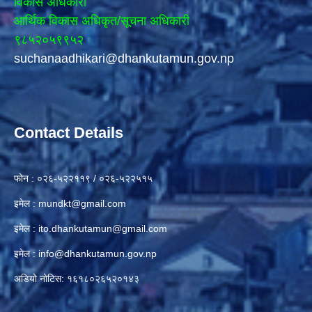
विकास अधिकारी
आर्थिक विकास अधिकृत/सूचना अधिकारी
९८५२०५९९५२
suchanaadhikari@dhankutamun.gov.np
Contact Details
फोन : ०२६-५२२११९ / ०२६-५२२५१५
इमेल :
mundkt@gmail.com
इमेल :
ito.dhankutamun@gmail.com
इमेल :
info@dhankutamun.gov.np
अडियो नोटिस: १६१८०२६५२०१४३