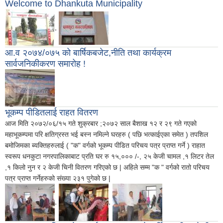
Welcome to Dhankuta Municipality
,
आ.व २०७४/०७५ को बार्षिकबजेट,नीति तथा कार्यक्रम
सार्वजनिकीकरण समारोह !
भूकम्प पीडितलाई राहत वितरण
आज मिति २०७२/०६/१५ गते शुक्रबार ;२०७२ साल बैशाख १२ र २९ गते गएको
महाभूकम्पमा परि क्षतिग्रस्त भई बस्न नमिल्ने घरहरु ( पछि भत्काईएका समेत ) तपशिल
बमोजिमका ब्यक्तिहरुलाई ( "क" वर्गको भूकम्प पीडित परिचय पत्र प्राप्त गर्ने ) राहात
स्वरूप धनकुटा नगरपालिकाबाट प्रति घर रु १५,००० /-, २५ केजी चामल ,१ लिटर तेल
,१ किलो नुन र २ केजी चिनी वितरण गरिएको छ | अहिले सम्म "क " वर्गको रातो परिचय
पत्र प्राप्त गर्नेहरुको संख्या २३१ पुगेको छ |
,
,