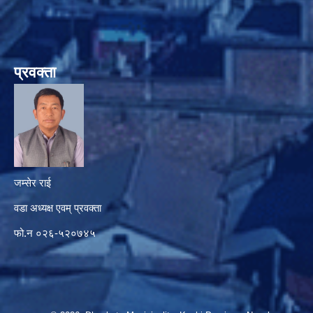
प्रवक्ता
जम्सेर राई
वडा अध्यक्ष एवम् प्रवक्ता
फो.न ०२६-५२०७४५