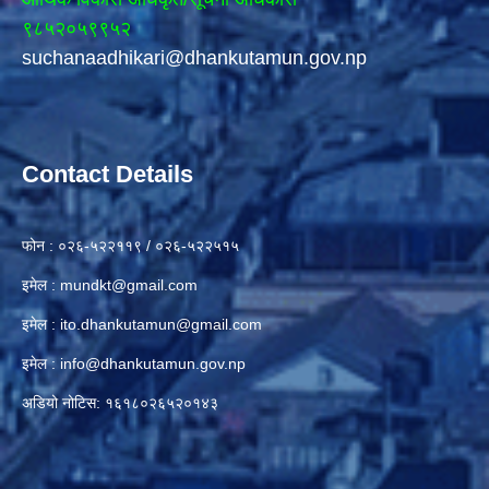
९८५२०५९९५२
suchanaadhikari@dhankutamun.gov.np
Contact Details
फोन : ०२६-५२२११९ / ०२६-५२२५१५
इमेल :
mundkt@gmail.com
इमेल :
ito.dhankutamun@gmail.com
इमेल :
info@dhankutamun.gov.np
अडियो नोटिस: १६१८०२६५२०१४३