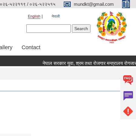
०२६-५२२११९ / ०२६-५२२५१५
mundkt@gmail.com
English
नेपाली
Search form
Search
allery
Contact
नेपाल सरकार युवा, श्रम तथा रोजगार मन्त्रालय रोगजार का