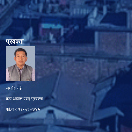
प्रवक्ता
जम्सेर राई
वडा अध्यक्ष एवम् प्रवक्ता
फो.न ०२६-५२०७४५