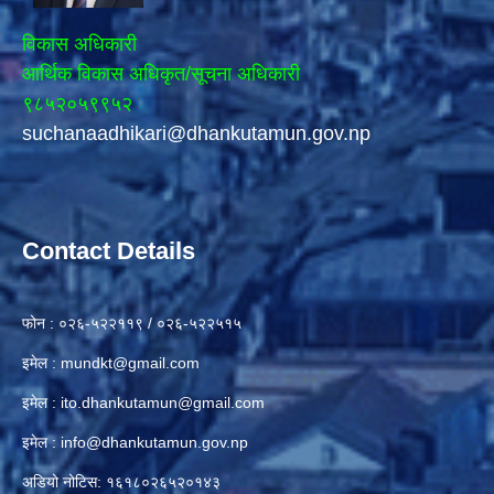
विकास अधिकारी
आर्थिक विकास अधिकृत/सूचना अधिकारी
९८५२०५९९५२
suchanaadhikari@dhankutamun.gov.np
Contact Details
फोन : ०२६-५२२११९ / ०२६-५२२५१५
इमेल :
mundkt@gmail.com
इमेल :
ito.dhankutamun@gmail.com
इमेल :
info@dhankutamun.gov.np
अडियो नोटिस: १६१८०२६५२०१४३