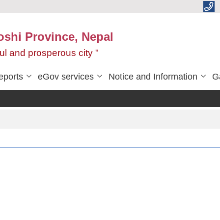
oshi Province, Nepal
ul and prosperous city "
eports
eGov services
Notice and Information
G