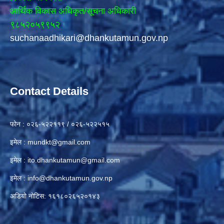
आर्थिक विकास अधिकृत/सूचना अधिकारी
९८५२०५९९५२
suchanaadhikari@dhankutamun.gov.np
Contact Details
फोन : ०२६-५२२११९ / ०२६-५२२५१५
इमेल :
mundkt@gmail.com
इमेल :
ito.dhankutamun@gmail.com
इमेल :
info@dhankutamun.gov.np
अडियो नोटिस: १६१८०२६५२०१४३