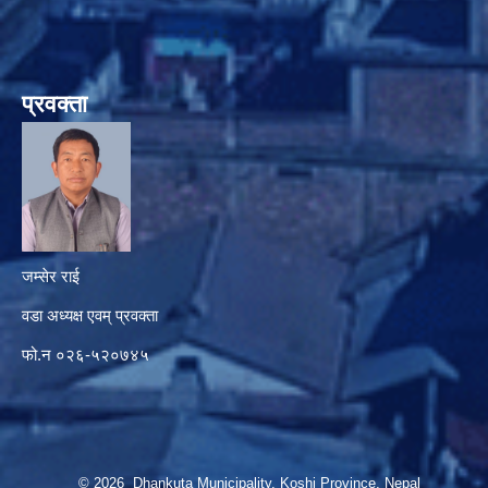
प्रवक्ता
जम्सेर राई
वडा अध्यक्ष एवम् प्रवक्ता
फो.न ०२६-५२०७४५
© 2026 Dhankuta Municipality, Koshi Province, Nepal