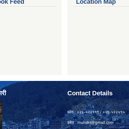
ok Feed
Location Map
ारी
Contact Details
फोन : ०२६-५२२११९ / ०२६-५२२५१५
इमेल :
mundkt@gmail.com