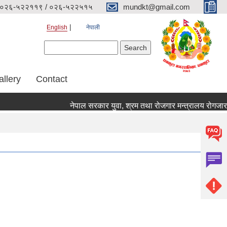
०२६-५२२११९ / ०२६-५२२५१५
mundkt@gmail.com
English
नेपाली
Search form
Search
allery
Contact
नेपाल सरकार युवा, श्रम तथा रोजगार मन्त्रालय रोगजार कार