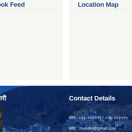
ok Feed
Location Map
ारी
Contact Details
फोन : ०२६-५२२११९ / ०२६-५२२५१५
इमेल :
mundkt@gmail.com