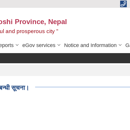
oshi Province, Nepal
ul and prosperous city "
eports
eGov services
Notice and Information
G
्बन्धी सूचना।