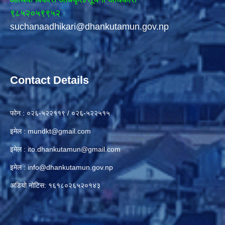
९८५२०५९९५२
suchanaadhikari@dhankutamun.gov.np
Contact Details
फोन : ०२६-५२२११९ / ०२६-५२२५१५
इमेल :
mundkt@gmail.com
इमेल :
ito.dhankutamun@gmail.com
इमेल :
info@dhankutamun.gov.np
अडियो नोटिस: १६१८०२६५२०१४३