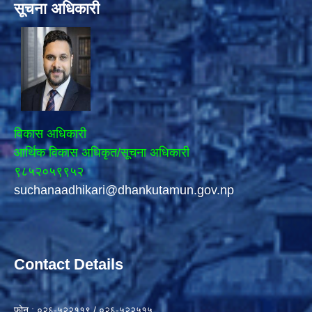
सूचना अधिकारी
विकास अधिकारी
आर्थिक विकास अधिकृत/सूचना अधिकारी
९८५२०५९९५२
suchanaadhikari@dhankutamun.gov.np
Contact Details
फोन : ०२६-५२२११९ / ०२६-५२२५१५