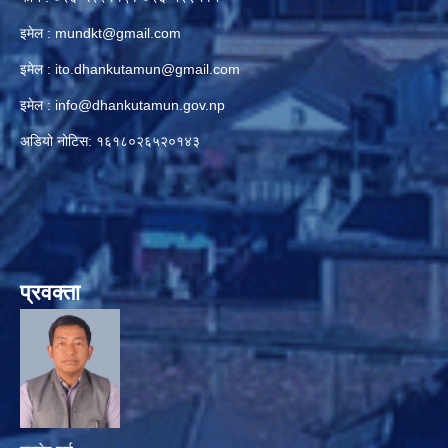
इमेल :
mundkt@gmail.com
इमेल :
ito.dhankutamun@gmail.com
इमेल :
info@dhankutamun.gov.np
अडियो नोटिस: १६१८०२६५२०१४३
प्रवक्ता