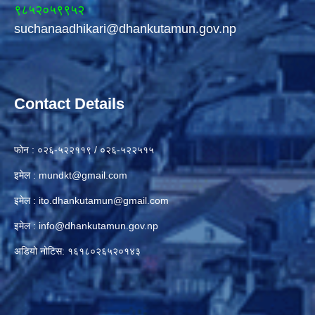
९८५२०५९९५२
suchanaadhikari@dhankutamun.gov.np
Contact Details
फोन : ०२६-५२२११९ / ०२६-५२२५१५
इमेल :
mundkt@gmail.com
इमेल :
ito.dhankutamun@gmail.com
इमेल :
info@dhankutamun.gov.np
अडियो नोटिस: १६१८०२६५२०१४३