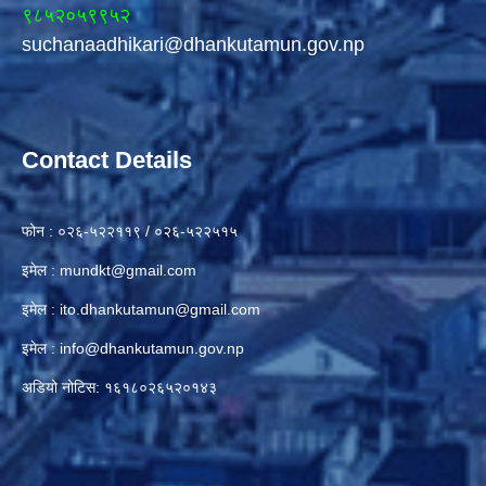
९८५२०५९९५२
suchanaadhikari@dhankutamun.gov.np
Contact Details
फोन : ०२६-५२२११९ / ०२६-५२२५१५
इमेल :
mundkt@gmail.com
इमेल :
ito.dhankutamun@gmail.com
इमेल :
info@dhankutamun.gov.np
अडियो नोटिस: १६१८०२६५२०१४३