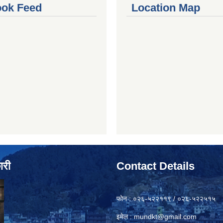
ok Feed
Location Map
ारी
Contact Details
फोन : ०२६-५२२११९ / ०२६-५२२५१५
इमेल :
mundkt@gmail.com