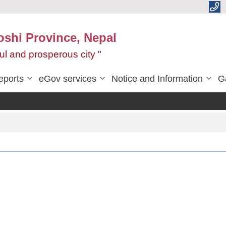
oshi Province, Nepal
ul and prosperous city "
eports
eGov services
Notice and Information
G