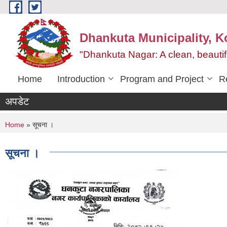
Skip to main content
Dhankuta Municipality, K
"Dhankuta Nagar: A clean, beautif
Home
Introduction
Program and Project
R
अपडेट
You are here
Home
» सूचना ।
सूचना ।