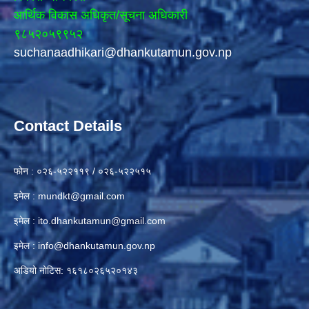
आर्थिक विकास अधिकृत/सूचना अधिकारी
९८५२०५९९५२
suchanaadhikari@dhankutamun.gov.np
Contact Details
फोन : ०२६-५२२११९ / ०२६-५२२५१५
इमेल :
mundkt@gmail.com
इमेल :
ito.dhankutamun@gmail.com
इमेल :
info@dhankutamun.gov.np
अडियो नोटिस: १६१८०२६५२०१४३