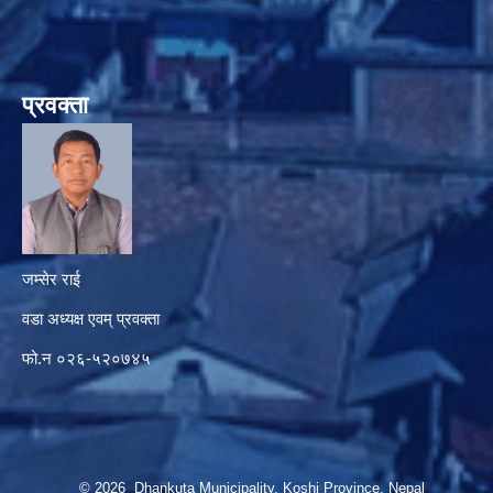
प्रवक्ता
जम्सेर राई
वडा अध्यक्ष एवम् प्रवक्ता
फो.न ०२६-५२०७४५
© 2026 Dhankuta Municipality, Koshi Province, Nepal