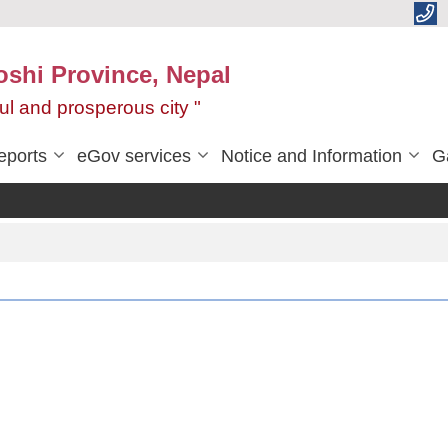
oshi Province, Nepal
ul and prosperous city "
eports
eGov services
Notice and Information
G