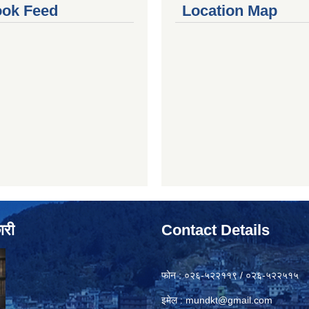
ok Feed
Location Map
ारी
Contact Details
फोन : ०२६-५२२११९ / ०२६-५२२५१५
इमेल :
mundkt@gmail.com