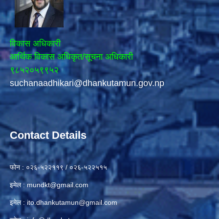
विकास अधिकारी
आर्थिक विकास अधिकृत/सूचना अधिकारी
९८५२०५९९५२
suchanaadhikari@dhankutamun.gov.np
Contact Details
फोन : ०२६-५२२११९ / ०२६-५२२५१५
इमेल :
mundkt@gmail.com
इमेल :
ito.dhankutamun@gmail.com