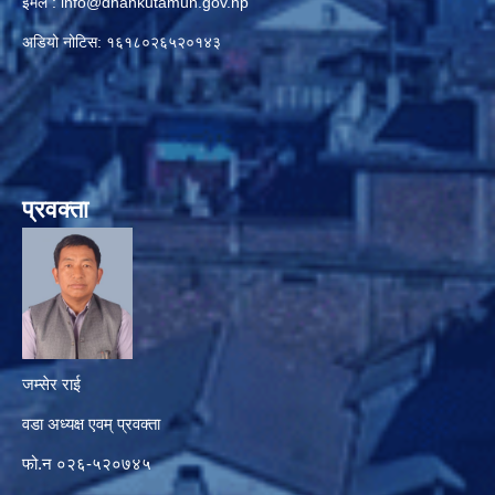
इमेल :
info@dhankutamun.gov.np
अडियो नोटिस: १६१८०२६५२०१४३
प्रवक्ता
जम्सेर राई
वडा अध्यक्ष एवम् प्रवक्ता
फो.न ०२६-५२०७४५