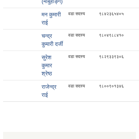
(माबुहाङ्ग)
वडा सदस्य
९८४२३६५४०५
मन कुमारी
राई
वडा सदस्य
९८०४९८८४१०
चन्द्र
कुमारी दर्जी
वडा सदस्य
९८२९३३९३०६
सुरेश
कुमार
श्रेष्ठ
वडा सदस्य
९८००९०१३४६
राजेन्द्र
राई