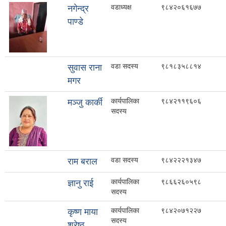
वडाध्यक्ष
९८४२०६१६७७
नगेन्द्र
पाण्डे
वडा सदस्य
९८१८३५८८१४
सुवास राना
मगर
कार्यपालिका
९८४२११९६०६
मञ्जु कार्की
सदस्य
वडा सदस्य
९८४२२२१३४७
राम बराल
कार्यपालिका
९८६६२६०५९८
ज्ञानु राई
सदस्य
कार्यपालिका
९८४२०७१२२७
कृष्ण माया
सदस्य
श्रेष्ठ