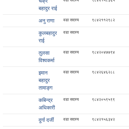
वडा सदस्य
९८४२१५८३६५
चक्र
बहादुर राई
वडा सदस्य
९८४२११२९८२
अनु राणा
वडा सदस्य
कुलबहादुर
राई
वडा सदस्य
९८४२०४७७९४
तुलसा
विश्वकर्मा
वडा सदस्य
९८४२६४६२८८
इमान
बहादुर
तामाङ्ग
वडा सदस्य
९८४२०५९५९९
कबिन्द्र
अधिकारी
वडा सदस्य
९८४२१५६३४२
दुर्गा दर्जी