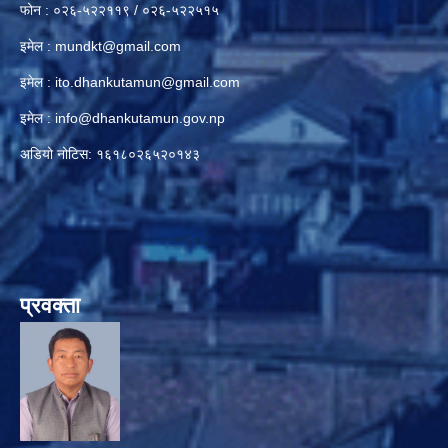
फोन : ०२६-५२२११९ / ०२६-५२२५१५
इमेल :
mundkt@gmail.com
इमेल :
ito.dhankutamun@gmail.com
इमेल :
info@dhankutamun.gov.np
अडियो नोटिस: १६१८०२६५२०१४३
प्रवक्ता