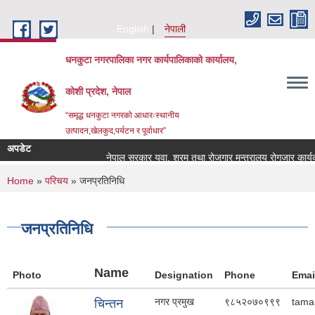
Skip to main content
English
नेपाली
धनकुटा नगरपालिका नगर कार्यपालिकाको कार्यालय,
कोशी प्रदेश, नेपाल
“समृद्ध धनकुटा नगरको आधारःस्थानीय
उत्पादन,खेलकुद,पर्यटन र पूर्वाधार”
अपडेट
नेपाल सरकार युवा, श्रम तथा रोजगार मन्त्रालय रोगजार कार्यक्रम 
You are here
Home
»
परिचय
» जनप्रतिनिधि
जनप्रतिनिधि
Name
Photo
Designation
Phone
Emai
नगर प्रमुख
९८५२०७०९९९
tama
चिन्तन