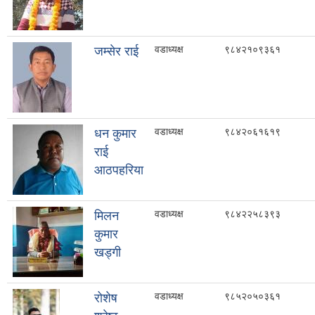
वडाध्यक्ष
९८४२१०९३६१
जम्सेर राई
वडाध्यक्ष
९८४२०६१६१९
धन कुमार
राई
आठपहरिया
वडाध्यक्ष
९८४२२५८३९३
मिलन
कुमार
खड्गी
वडाध्यक्ष
९८५२०५०३६१
रोशेष