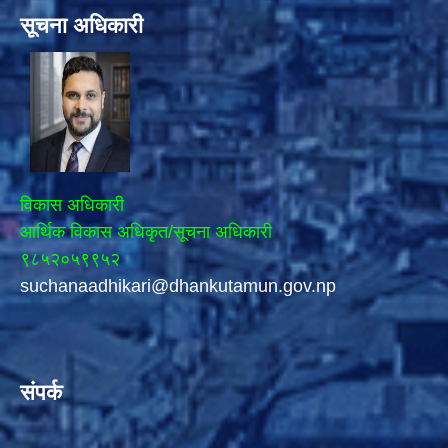
सूचना अधिकारी
विकास अधिकारी
आर्थिक विकास अधिकृत/सूचना अधिकारी
९८५२०५९९५२
suchanaadhikari@dhankutamun.gov.np
संपर्क