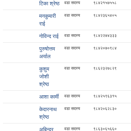
वडा सदस्य
९८४२१५७५५८
टिका श्रेष्ठ
वडा सदस्य
९८४२३६५४०५
मनकुमारी
राई
वडा सदस्य
९८४२२७४३३३
गोविन्द राई
वडा सदस्य
९८४२०७०९८४
पुरुषोत्तम
अर्याल
वडा सदस्य
९८६२३२७८२९
कुशुम
जोशी
श्रेष्ठ
वडा सदस्य
९८४२५९६३१५
आशा कार्मी
वडा सदस्य
९८४२०६२८३०
केदारनाथ
श्रेष्ठ
वडा सदस्य
९८६३०६५६६०
अबिन्द्र