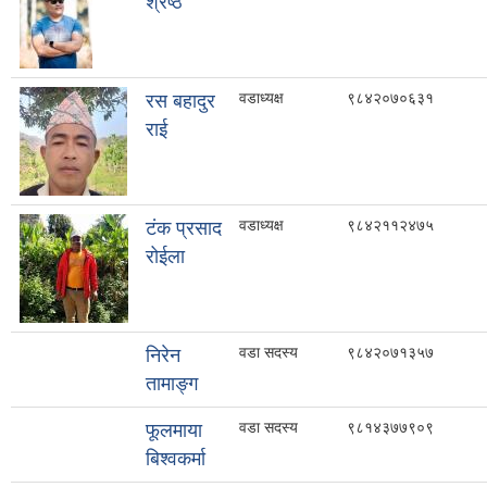
श्रेष्ठ
वडाध्यक्ष
९८४२०७०६३१
रस बहादुर
राई
वडाध्यक्ष
९८४२११२४७५
टंक प्रसाद
रोईला
वडा सदस्य
९८४२०७१३५७
निरेन
तामाङ्ग
वडा सदस्य
९८१४३७७९०९
फूलमाया
बिश्वकर्मा