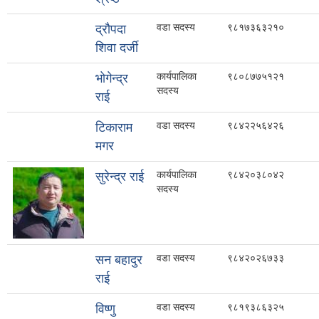
वडा सदस्य
९८१७३६३२१०
द्रौपदा
शिवा दर्जी
कार्यपालिका
९८०८७७५१२१
भोगेन्द्र
सदस्य
राई
वडा सदस्य
९८४२२५६४२६
टिकाराम
मगर
कार्यपालिका
९८४२०३८०४२
सुरेन्द्र राई
सदस्य
वडा सदस्य
९८४२०२६७३३
सन बहादुर
राई
वडा सदस्य
९८१९३८६३२५
विष्णु