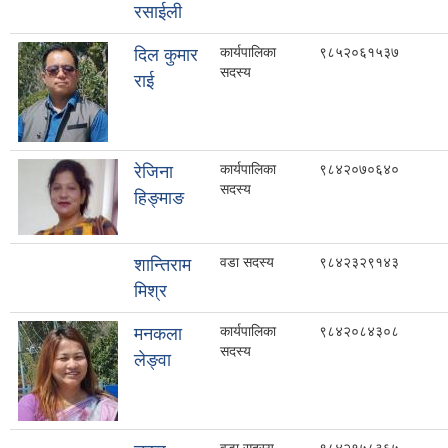
रसाईली
कार्यपालिका
९८५२०६१५३७
दिल कुमार
सदस्य
राई
कार्यपालिका
९८४२०७०६४०
रेजिना
सदस्य
हिङ्माङ
वडा सदस्य
९८४२३२९१४३
शान्तिराम
मिश्र
कार्यपालिका
९८४२०८४३०८
मनकला
सदस्य
लेङ्वा