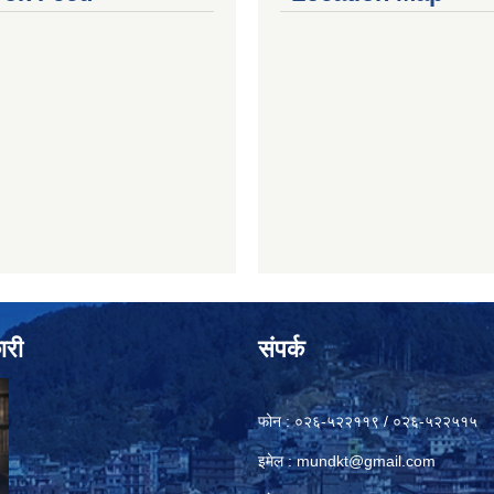
ारी
संपर्क
फोन : ०२६-५२२११९ / ०२६-५२२५१५
इमेल :
mundkt@gmail.com