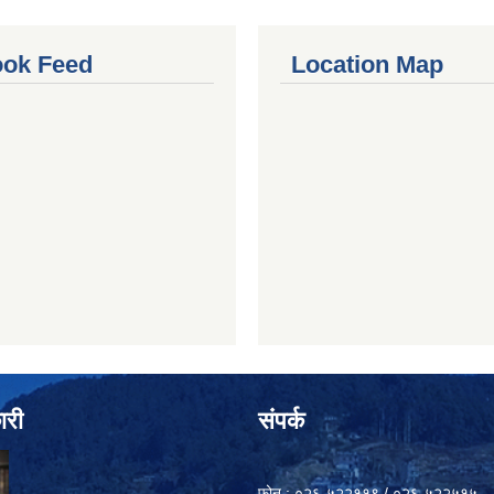
ok Feed
Location Map
ारी
संपर्क
फोन : ०२६-५२२११९ / ०२६-५२२५१५