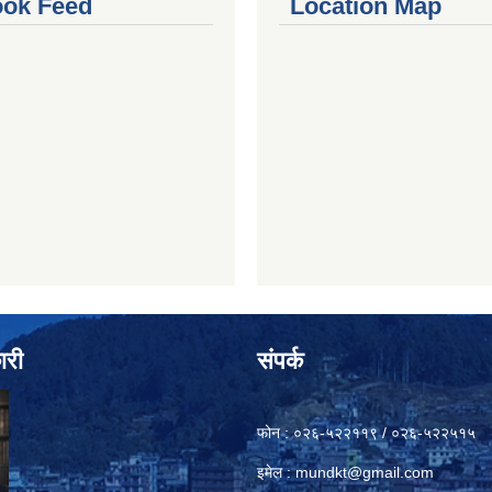
ok Feed
Location Map
ारी
संपर्क
फोन : ०२६-५२२११९ / ०२६-५२२५१५
इमेल :
mundkt@gmail.com