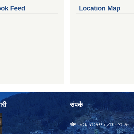
ok Feed
Location Map
ारी
संपर्क
फोन : ०२६-५२२११९ / ०२६-५२२५१५