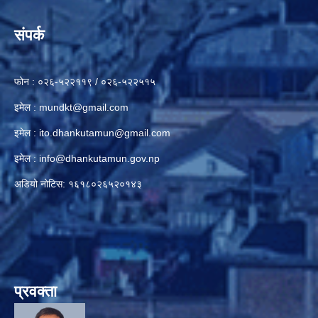
संपर्क
फोन : ०२६-५२२११९ / ०२६-५२२५१५
इमेल :
mundkt@gmail.com
इमेल :
ito.dhankutamun@gmail.com
इमेल :
info@dhankutamun.gov.np
अडियो नोटिस: १६१८०२६५२०१४३
प्रवक्ता