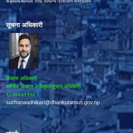
सङघीय मामिला तथा सामान्य प्रशासन मन्त्रालय
सूचना अधिकारी
विकास अधिकारी
आर्थिक विकास अधिकृत/सूचना अधिकारी
९८५२०५९९५२
suchanaadhikari@dhankutamun.gov.np