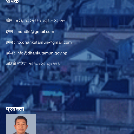
संपर्क
फोन : ०२६-५२२११९ / ०२६-५२२५१५
इमेल :
mundkt@gmail.com
इमेल :
ito.dhankutamun@gmail.com
इमेल :
info@dhankutamun.gov.np
अडियो नोटिस: १६१८०२६५२०१४३
प्रवक्ता