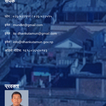
संपर्क
फोन : ०२६-५२२११९ / ०२६-५२२५१५
इमेल :
mundkt@gmail.com
इमेल :
ito.dhankutamun@gmail.com
इमेल :
info@dhankutamun.gov.np
अडियो नोटिस: १६१८०२६५२०१४३
प्रवक्ता