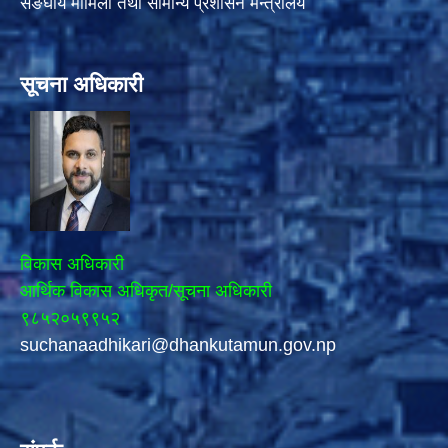
सङघीय मामिला तथा सामान्य प्रशासन मन्त्रालय
सूचना अधिकारी
विकास अधिकारी
आर्थिक विकास अधिकृत/सूचना अधिकारी
९८५२०५९९५२
suchanaadhikari@dhankutamun.gov.np