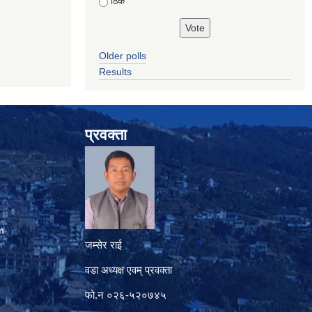
ठिकै
Older polls
Results
प्रवक्ता
m
जम्सेर राई
वडा अध्यक्ष एवम् प्रवक्ता
फो.न ०२६-५२०७४५