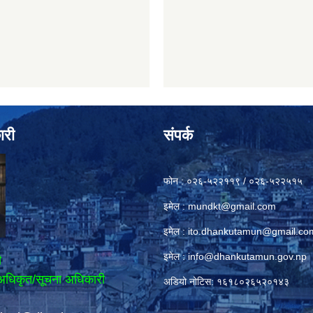
ारी
संपर्क
फोन : ०२६-५२२११९ / ०२६-५२२५१५
इमेल :
mundkt@gmail.com
इमेल :
ito.dhankutamun@gmail.co
इमेल :
info@dhankutamun.gov.np
ी
अधिकृत/सूचना अधिकारी
अडियो नोटिस: १६१८०२६५२०१४३