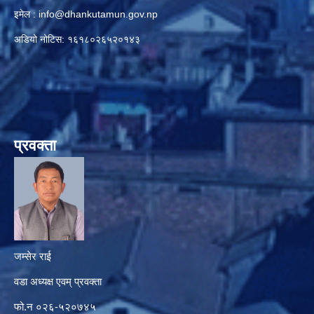
इमेल :
info@dhankutamun.gov.np
अडियो नोटिस: १६१८०२६५२०१४३
प्रवक्ता
जम्सेर राई
वडा अध्यक्ष एवम् प्रवक्ता
फो.न ०२६-५२०७४५