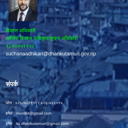
विकास अधिकारी
आर्थिक विकास अधिकृत/सूचना अधिकारी
९८५२०५९९५२
suchanaadhikari@dhankutamun.gov.np
संपर्क
फोन : ०२६-५२२११९ / ०२६-५२२५१५
इमेल :
mundkt@gmail.com
इमेल :
ito.dhankutamun@gmail.com