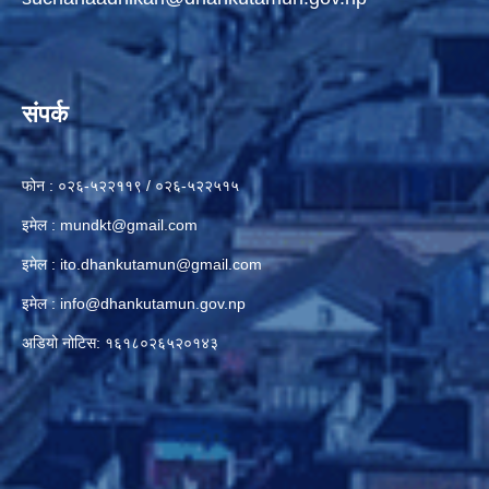
संपर्क
फोन : ०२६-५२२११९ / ०२६-५२२५१५
इमेल :
mundkt@gmail.com
इमेल :
ito.dhankutamun@gmail.com
इमेल :
info@dhankutamun.gov.np
अडियो नोटिस: १६१८०२६५२०१४३