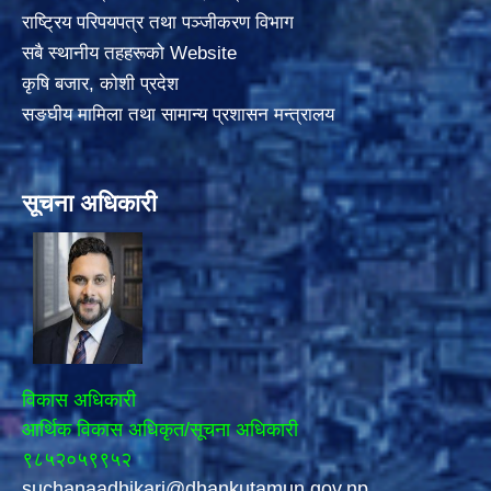
राष्ट्रिय परिपयपत्र तथा पञ्जीकरण विभाग
सबै स्थानीय तहहरूको Website
कृषि बजार, कोशी प्रदेश
सङघीय मामिला तथा सामान्य प्रशासन मन्त्रालय
सूचना अधिकारी
विकास अधिकारी
आर्थिक विकास अधिकृत/सूचना अधिकारी
९८५२०५९९५२
suchanaadhikari@dhankutamun.gov.np