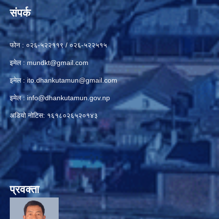
संपर्क
फोन : ०२६-५२२११९ / ०२६-५२२५१५
इमेल :
mundkt@gmail.com
इमेल :
ito.dhankutamun@gmail.com
इमेल :
info@dhankutamun.gov.np
अडियो नोटिस: १६१८०२६५२०१४३
प्रवक्ता