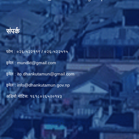
संपर्क
फोन : ०२६-५२२११९ / ०२६-५२२५१५
इमेल :
mundkt@gmail.com
इमेल :
ito.dhankutamun@gmail.com
इमेल :
info@dhankutamun.gov.np
अडियो नोटिस: १६१८०२६५२०१४३