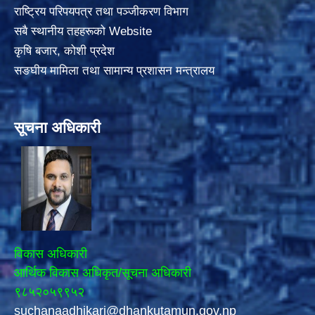
राष्ट्रिय परिपयपत्र तथा पञ्जीकरण विभाग
सबै स्थानीय तहहरूको Website
कृषि बजार, कोशी प्रदेश
सङघीय मामिला तथा सामान्य प्रशासन मन्त्रालय
सूचना अधिकारी
विकास अधिकारी
आर्थिक विकास अधिकृत/सूचना अधिकारी
९८५२०५९९५२
suchanaadhikari@dhankutamun.gov.np