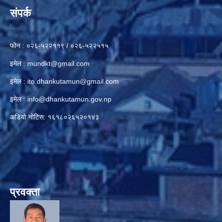
संपर्क
फोन : ०२६-५२२११९ / ०२६-५२२५१५
इमेल :
mundkt@gmail.com
इमेल :
ito.dhankutamun@gmail.com
इमेल :
info@dhankutamun.gov.np
अडियो नोटिस: १६१८०२६५२०१४३
प्रवक्ता