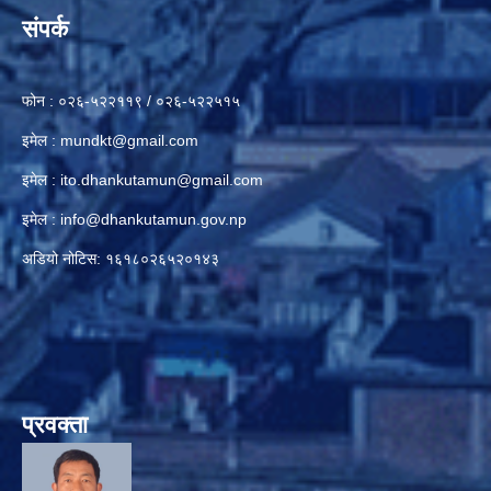
संपर्क
फोन : ०२६-५२२११९ / ०२६-५२२५१५
इमेल :
mundkt@gmail.com
इमेल :
ito.dhankutamun@gmail.com
इमेल :
info@dhankutamun.gov.np
अडियो नोटिस: १६१८०२६५२०१४३
प्रवक्ता