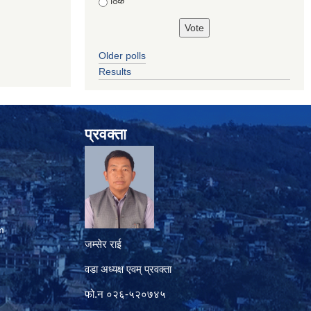
ठिकै
Older polls
Results
प्रवक्ता
m
जम्सेर राई
वडा अध्यक्ष एवम् प्रवक्ता
फो.न ०२६-५२०७४५