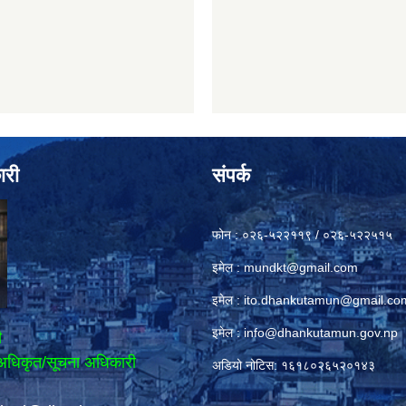
ारी
संपर्क
फोन : ०२६-५२२११९ / ०२६-५२२५१५
इमेल :
mundkt@gmail.com
इमेल :
ito.dhankutamun@gmail.co
इमेल :
info@dhankutamun.gov.np
ी
अधिकृत/सूचना अधिकारी
अडियो नोटिस: १६१८०२६५२०१४३