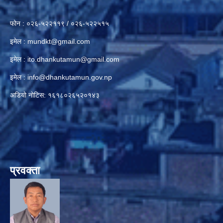
फोन : ०२६-५२२११९ / ०२६-५२२५१५
इमेल :
mundkt@gmail.com
इमेल :
ito.dhankutamun@gmail.com
इमेल :
info@dhankutamun.gov.np
अडियो नोटिस: १६१८०२६५२०१४३
प्रवक्ता