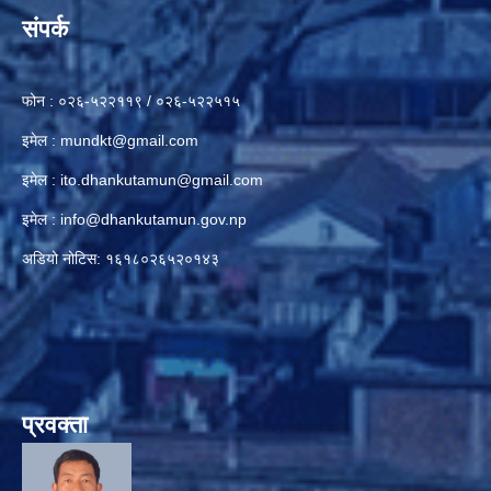
संपर्क
फोन : ०२६-५२२११९ / ०२६-५२२५१५
इमेल :
mundkt@gmail.com
इमेल :
ito.dhankutamun@gmail.com
इमेल :
info@dhankutamun.gov.np
अडियो नोटिस: १६१८०२६५२०१४३
प्रवक्ता