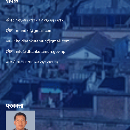
संपर्क
फोन : ०२६-५२२११९ / ०२६-५२२५१५
इमेल :
mundkt@gmail.com
इमेल :
ito.dhankutamun@gmail.com
इमेल :
info@dhankutamun.gov.np
अडियो नोटिस: १६१८०२६५२०१४३
प्रवक्ता