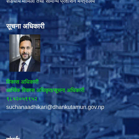
सङघीय मामिला तथा सामान्य प्रशासन मन्त्रालय
सूचना अधिकारी
विकास अधिकारी
आर्थिक विकास अधिकृत/सूचना अधिकारी
९८५२०५९९५२
suchanaadhikari@dhankutamun.gov.np