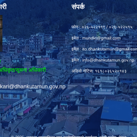
ारी
संपर्क
फोन : ०२६-५२२११९ / ०२६-५२२५१५
इमेल :
mundkt@gmail.com
इमेल :
ito.dhankutamun@gmail.co
इमेल :
info@dhankutamun.gov.np
ी
अधिकृत/सूचना अधिकारी
अडियो नोटिस: १६१८०२६५२०१४३
ikari@dhankutamun.gov.np