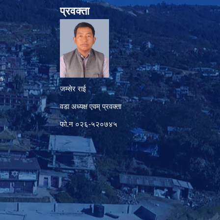
प्रवक्ता
m
जम्सेर राई
वडा अध्यक्ष एवम् प्रवक्ता
फो.न ०२६-५२०७४५