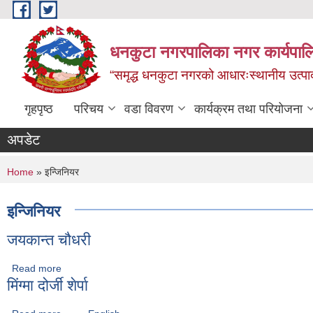
Skip to main content
धनकुटा नगरपालिका नगर कार्यपालि
“समृद्ध धनकुटा नगरको आधारःस्थानीय उत्पादन
गृहपृष्ठ
परिचय
वडा विवरण
कार्यक्रम तथा परियोजना
अपडेट
You are here
Home
» इन्जिनियर
इन्जिनियर
जयकान्त चौधरी
Read more
about जयकान्त चौधरी
मिंग्मा दोर्जी शेर्पा